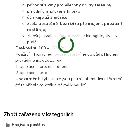
přírodní živiny pro všechny druhy zeleniny
přírodní granulované hnojivo
účinkuje až 3 měsíce
zcela bezpečné, bez rizika přehnojení, popálení
rostlin
, aj.
zlepšuje kvalitu půdy = zvyšuje biologický život v
půdě
Dávkování:
100 – 150 g/m²
Použití:
Hnojivo jednoduše zapravíme do půdy. Hnojení
provádíme max.2x za rok.
1. aplikace – březen – duben
2. aplikace – léto
Upozornění:
Tyto údaje jsou pouze informativní. Pozorně
čtěte příbalový leták a návod k použití!
Zboží zařazeno v kategoriích
Hnojiva a postřiky