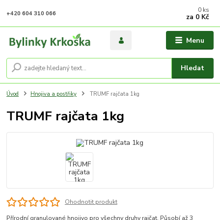
0
ks
+420 604 310 066
za
0 Kč
Menu
Hledat
Úvod
Hnojiva a postřiky
TRUMF rajčata 1kg
TRUMF rajčata 1kg
Ohodnotit produkt
Přírodní granulované hnojivo pro všechny druhy rajčat. Působí až 3