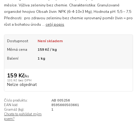
měsíce. Výživa zeleniny bez chemie. Charakteristika: Granulované
organické hnojivo Obsah živin: NPK (6-4-10+3 Mg), Hodnota pH: 5,5 – 7,5
Přednosti: pro zdravou zeleninu bez chemie vyrovnaný poměr živin = pro
růst a bohatou úrodu ...
celý popis
Dostupnost
Není skladem
Měrná cena
159 Kč / kg
Balení
1 kg
159 Kč
/
ks
131 Kč
bez DPH
Nelze objednat
Číslo produktu:
AB 005256
EAN kód:
8595660503661
Gramáž (kg):
1
Chcete to pohlídat mým
psem?